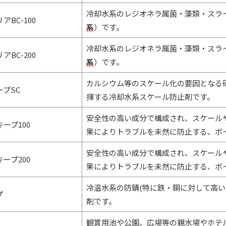
冷却水系のレジオネラ属菌・藻類・スラ
アBC-100
系
）です。
冷却水系のレジオネラ属菌・藻類・スラ
アBC-200
系
）です。
カルシウム等のスケール化の要因となる
プSC
揮する冷却水系スケール防止剤です。
安全性の高い成分で構成され、スケール
ープ100
果によりトラブルを未然に防止する、ボ
安全性の高い成分で構成され、スケール
ープ200
果によりトラブルを未然に防止する、ボ
冷温水系の防錆(特に鉄・銅に対して高い
プ
剤です。
観賞用池や公園、広場等の親水場やホテ