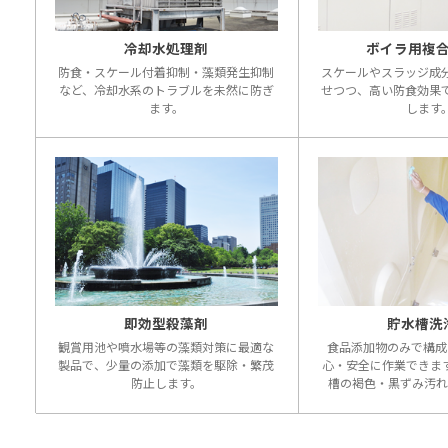
冷却水処理剤
ボイラ用複
防食・スケール付着抑制・藻類発生抑制
スケールやスラッジ成
など、冷却水系のトラブルを未然に防ぎ
せつつ、高い防食効果
ます。
します
即効型殺藻剤
貯水槽洗
観賞用池や噴水場等の藻類対策に最適な
食品添加物のみで構成
製品で、少量の添加で藻類を駆除・繁茂
心・安全に作業できま
防止します。
槽の褐色・黒ずみ汚れ