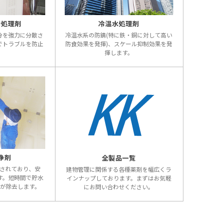
合処理剤
冷温水処理剤
分を強力に分散さ
冷温水系の防錆(特に鉄・銅に対して高い
でトラブルを防止
防食効果を発揮)、スケール抑制効果を発
。
揮します。
浄剤
全製品一覧
されており、安
建物管理に関係する各種薬剤を幅広くラ
す。短時間で貯水
インナップしております。まずはお気軽
が除去します。
にお問い合わせください。