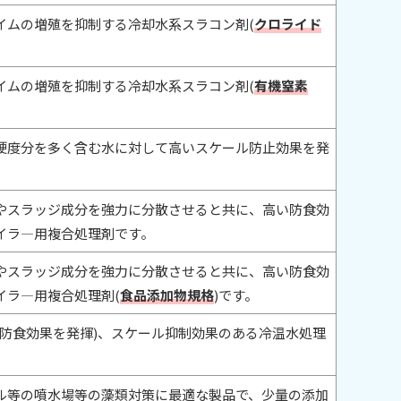
イムの増殖を抑制する冷却水系スラコン剤(
クロライド
イムの増殖を抑制する冷却水系スラコン剤(
有機窒素
硬度分を多く含む水に対して高いスケール防止効果を発
やスラッジ成分を強力に分散させると共に、高い防食効
イラ―用複合処理剤です。
やスラッジ成分を強力に分散させると共に、高い防食効
イラ―用複合処理剤(
食品添加物規格
)です。
防食効果を発揮)、スケール抑制効果のある冷温水処理
ル等の噴水場等の藻類対策に最適な製品で、少量の添加